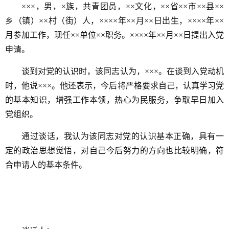
×××，男，×族，共青团员，××文化，××省××市××县××
乡（镇）××村（街）人，××××年××月××日出生，××××年××
月参加工作，现任××单位××职务。××××年××月××日提出入党
申请。
谈到对党的认识时，该同志认为，×××。在谈到入党动机
时，他说×××。他还表示，今后将严格要求自己，认真学习党
的基本知识，增强工作本领，热心为民服务，争取早日加入
党组织。
通过谈话，我认为该同志对党的认识基本正确，具有一
定的政治思想觉悟，对自己今后努力的方向也比较明确，符
合申请人的基本条件。